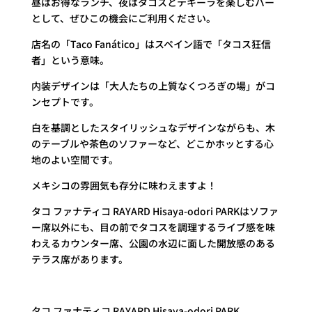
昼はお得なランチ、夜はタコスとテキーラを楽しむバー
として、ぜひこの機会にご利用ください。
店名の「Taco Fanático」はスペイン語で「タコス狂信
者」という意味。
内装デザインは「大人たちの上質なくつろぎの場」がコ
ンセプトです。
白を基調としたスタイリッシュなデザインながらも、木
のテーブルや茶色のソファーなど、どこかホッとする心
地のよい空間です。
メキシコの雰囲気も存分に味わえますよ！
タコ ファナティコ RAYARD Hisaya-odori PARKはソファ
ー席以外にも、目の前でタコスを調理するライブ感を味
わえるカウンター席、公園の水辺に面した開放感のある
テラス席があります。
タコ ファナティコ RAYARD Hisaya-odori PARK